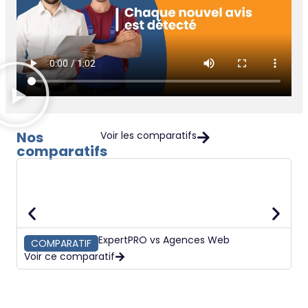
Nos
Voir les comparatifs
comparatifs
ExpertPRO vs Agences Web
COMPARATIF
Voir ce comparatif
V